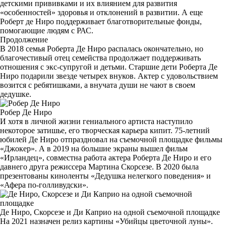
детскими прививками и их влиянием для развития
«особенностей» здоровья и отклонений в развитии. А еще
Роберт де Ниро поддерживает благотворительные фонды,
помогающие людям с РАС.
Продолжение
В 2018 семья Роберта Де Ниро распалась окончательно, но
благочестивый отец семейства продолжает поддерживать
отношения с экс-супругой и детьми. Старшие дети Роберта Де
Ниро подарили звезде четырех внуков. Актер с удовольствием
возится с ребятишками, а внучата души не чают в своем
дедушке.
Робер Де Ниро
И хотя в личной жизни гениального артиста наступило
некоторое затишье, его творческая карьера кипит. 75-летний
юбилей Де Ниро отпраздновал на съемочной площадке фильмы
«Джокер». А в 2019 на большие экраны вышел фильм
«Ирландец», совместна работа актера Роберта Де Ниро и его
давнего друга режиссера Мартина Скорсезе. В 2020 была
презентованы киноленты «Дедушка нелегкого поведения» и
«Афера по-голливудски».
Де Ниро, Скорсезе и Ди Каприо на одной съемочной площадке
На 2021 назначен релиз картины «Убийцы цветочной луны».