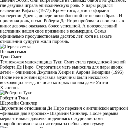
Дайэнн Эббот. Они встретились на съемках одного из фильмов,
где девушка играла эпизодическую роль. У пары родился
наследник Рафаэль (1977). Кроме того, артист оформил
удочерение Дрены, дочери возлюбленной от первого брака. И
приемная дочь, и сын Роберта Де Ниро пробовали свои силы в
кино: девочка оказалась более успешной. А повзрослевший
наследник нашел свое призвание в коммерции. Семья
официально просуществовала десяток лет, хотя на закате
отношений супруги жили порознь.
Первая семья
Туки Смит
Темнокожая манекенщица Туки Смит стала гражданской женой
Роберта Де Ниро. Суррогатная мать выносила для пары двоих
детей – близнецов Джулиана Хенри и Аарона Кендрика (1995).
После нее в жизни красавца-мужчины были несколько
восходящих звезд, в число которых попала даже Уитни
Хьюстон.
Роберт и Туки
Шармейн Синклер
Двухлетние отношения Де Ниро пережил с английской актрисой
«фильмов для взрослых» Шармейн Синклер. После разрыва
меркантильная дамочка поделилась с журналистами
подробностями связи с актером за небольшую сумму.