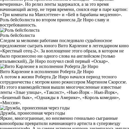
вечеринка». Но релиз ленты задержался, а за это время
начинающий актер, не теряя времени, снялся еще в паре картин:
«Три комнаты на Манхэттене» и «Бей в барабаны медленно».
Роль бейсболиста во втором принесла Де Ниро славу и
востребованность.
Роль бейсболиста
Следом за мелкими работами последовало судьбоносное
предложение сыграть юного Вито Карлеоне в легендарном кино
«Крестный отец-2». За воплощение этого образа, в котором не
было произнесено ни одного слова на английском (только
итальянский), Де Ниро получил свой первый «Оскар».
Вито Карлеоне в исполнении Роберта Де Ниро
А потом в жизни Роберта Де Ниро начался период тесного
сотрудничества с мэтром кино режиссером Мартином Скорсезе.
Из этого взаимодействия вышли многочисленные известные
ленты «Злые улицы», «Таксист», «Нью-Йорк – Нью-Йорк»,
«Бешеный бык», «Однажды в Америке», «Король комедии»,
«Миссия».
Дружба, пронесенная через годы
Яркие, многогранные, но неизменно гениально сыгранные
кинообразы превратили начинающего артиста в суперзвезду
кинематографа. А за самим актером напрочь закрепилось амплуа