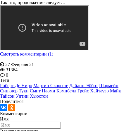
Так что, продолжение следует…
Смотреть комментарии (1)
27 Февраля 21
31364
0
Теги
Роберт Де Ниро
Мартин Скорсезе
Дайанн Эббот
Шармейн
Синклер
Туки Смит
Наоми Кэмпбелл
Грейс Хайтауэр
Майк
Тайсон
Уитни Хьюстон
Поделиться
Комментарии
Имя