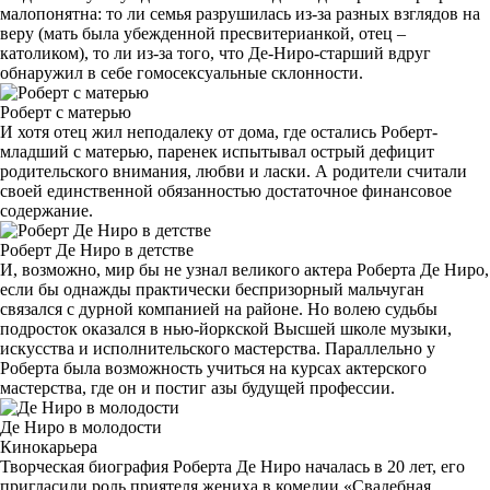
малопонятна: то ли семья разрушилась из-за разных взглядов на
веру (мать была убежденной пресвитерианкой, отец –
католиком), то ли из-за того, что Де-Ниро-старший вдруг
обнаружил в себе гомосексуальные склонности.
Роберт с матерью
И хотя отец жил неподалеку от дома, где остались Роберт-
младший с матерью, паренек испытывал острый дефицит
родительского внимания, любви и ласки. А родители считали
своей единственной обязанностью достаточное финансовое
содержание.
Роберт Де Ниро в детстве
И, возможно, мир бы не узнал великого актера Роберта Де Ниро,
если бы однажды практически беспризорный мальчуган
связался с дурной компанией на районе. Но волею судьбы
подросток оказался в нью-йоркской Высшей школе музыки,
искусства и исполнительского мастерства. Параллельно у
Роберта была возможность учиться на курсах актерского
мастерства, где он и постиг азы будущей профессии.
Де Ниро в молодости
Кинокарьера
Творческая биография Роберта Де Ниро началась в 20 лет, его
пригласили роль приятеля жениха в комедии «Свадебная