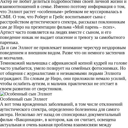
Актер не любит делиться подробностями своей личной жизни и
взаимоотношений в семье. Именно поэтому информация о том,
что Эллиот растет «особенным» ребенком не муссировалась в
СМИ. О том, что Роберт и Грейс воспитывают сына с
расстройством аутистического спектра, рассказал поклонникам
сам де Ниро на презентации фильма «Мой парень – псих».
Артист часто появляется на людях вместе с сыном, и его
поведение никак не выдает опасение и тревогу за самобытного
паренька.
Да и сам Эллиот не привлекает внимание чересчур нездоровым
поведением и внешним видом. Разве что он немного застенчив
и молчалив.
Темнокожий мальчишка с африканской копной кудрей на голове
часто улыбается, умело позирует на семейных фотоснимках. Но
от общения с журналистами и незнакомыми людьми Эллиота
ограждают. По словам де Ниро, они приложили немало усилий,
чтобы ослабить аутизм, и мальчик практически не отстает в
своем развитии от сверстников.
Особенный сын Эллиот
А вот тема врожденных заболеваний, в том числе отклонений
аутистического спектра, определенно болезненна для самого
актера. Несколько лет назад он спонсировал документальный
фильм «Вакцинация», в котором, как он считает, освещена
актуальная и очень важная проблема взаимосвязи между