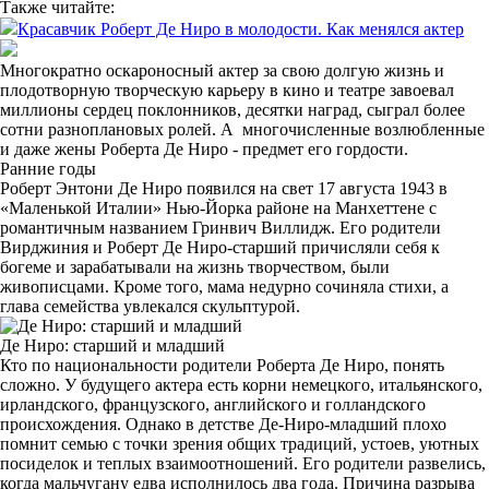
Также читайте:
Красавчик Роберт Де Ниро в молодости. Как менялся актер
Многократно оскароносный актер за свою долгую жизнь и
плодотворную творческую карьеру в кино и театре завоевал
миллионы сердец поклонников, десятки наград, сыграл более
сотни разноплановых ролей. А многочисленные возлюбленные
и даже жены Роберта Де Ниро - предмет его гордости.
Ранние годы
Роберт Энтони Де Ниро появился на свет 17 августа 1943 в
«Маленькой Италии» Нью-Йорка районе на Манхеттене с
романтичным названием Гринвич Виллидж. Его родители
Вирджиния и Роберт Де Ниро-старший причисляли себя к
богеме и зарабатывали на жизнь творчеством, были
живописцами. Кроме того, мама недурно сочиняла стихи, а
глава семейства увлекался скульптурой.
Де Ниро: старший и младший
Кто по национальности родители Роберта Де Ниро, понять
сложно. У будущего актера есть корни немецкого, итальянского,
ирландского, французского, английского и голландского
происхождения. Однако в детстве Де-Ниро-младший плохо
помнит семью с точки зрения общих традиций, устоев, уютных
посиделок и теплых взаимоотношений. Его родители развелись,
когда мальчугану едва исполнилось два года. Причина разрыва