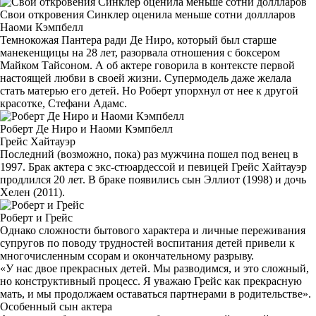
Свои откровения Синклер оценила меньше сотни доллларов
Наоми Кэмпбелл
Темнокожая Пантера ради Де Ниро, который был старше
манекенщицы на 28 лет, разорвала отношения с боксером
Майком Тайсоном. А об актере говорила в контексте первой
настоящей любви в своей жизни. Супермодель даже желала
стать матерью его детей. Но Роберт упорхнул от нее к другой
красотке, Стефани Адамс.
Роберт Де Ниро и Наоми Кэмпбелл
Грейс Хайтауэр
Последний (возможно, пока) раз мужчина пошел под венец в
1997. Брак актера с экс-стюардессой и певицей Грейс Хайтауэр
продлился 20 лет. В браке появились сын Эллиот (1998) и дочь
Хелен (2011).
Роберт и Грейс
Однако сложности бытового характера и личные переживания
супругов по поводу трудностей воспитания детей привели к
многочисленным ссорам и окончательному разрыву.
«У нас двое прекрасных детей. Мы разводимся, и это сложный,
но конструктивный процесс. Я уважаю Грейс как прекрасную
мать, и мы продолжаем оставаться партнерами в родительстве».
Особенный сын актера