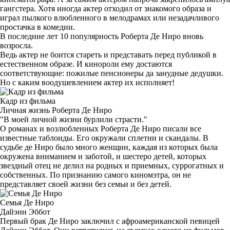
гангстера. Хотя иногда актер отходил от знакомого образа и
играл пылкого влюбленного в мелодрамах или незадачливого
простачка в комедии.
В последние лет 10 популярность Роберта Де Ниро вновь
возросла.
Ведь актер не боится стареть и представать перед публикой в
естественном образе. И кинороли ему достаются
соответствующие: пожилые пенсионеры да занудные дедушки.
Но с каким воодушевлением актер их исполняет!
Кадр из фильма
Личная жизнь Роберта Де Ниро
"В моей личной жизни бурлили страсти."
О романах и возлюбленных Роберта Де Ниро писали все
известные таблоиды. Его окружали сплетни и скандалы. В
судьбе де Ниро было много женщин, каждая из которых была
окружена вниманием и заботой, и шестеро детей, которых
звездный отец не делил на родных и приемных, суррогатных и
собственных. По признанию самого киномэтра, он не
представляет своей жизни без семьи и без детей.
Семья Де Ниро
Дайэнн Эббот
Первый брак Де Ниро заключил с афроамериканской певицей