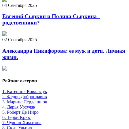
04 Сентября 2025
Евгений Сыркин и Полина Сыркина -
родственники?
02 Сентября 2025
Александра Никифорова: ее муж и дети. Личная
жизнь
Рейтинг актеров
1. Катерина Ковальчук
2. Федор Добронравов
3. Марина Сердешнюк
4. Дарья Урсуляк
5. Роберт Де Ниро
6. Терри Крюс
7. Чулпан Хаматова
8. Скит Ульрих