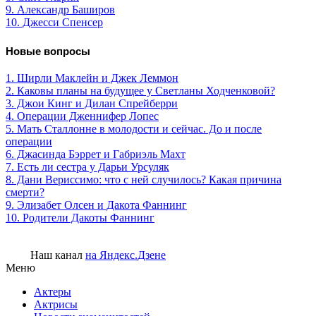
9. Александр Баширов
10. Джесси Спенсер
Новые вопросы
1. Ширли Маклейн и Джек Леммон
2. Каковы планы на будущее у Светланы Ходченковой?
3. Джои Кинг и Дилан Спрейберри
4. Операции Дженнифер Лопес
5. Мать Сталлонне в молодости и сейчас. До и после
операции
6. Джасинда Бэррет и Габриэль Махт
7. Есть ли сестра у Дарьи Урсуляк
8. Дани Вериссимо: что с ней случилось? Какая причина
смерти?
9. Элизабет Олсен и Дакота Фаннинг
10. Родители Дакоты Фаннинг
Наш канал
на Яндекс.Дзене
Меню
Актеры
Актрисы