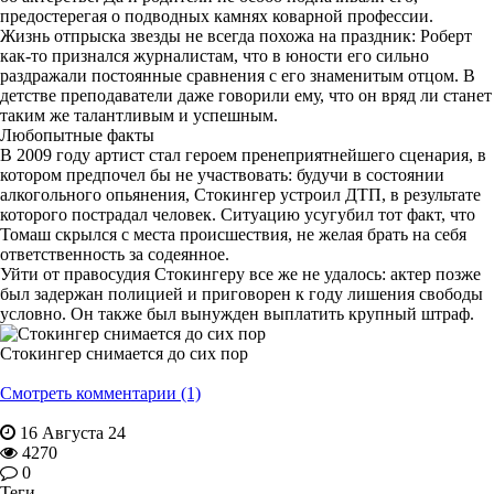
предостерегая о подводных камнях коварной профессии.
Жизнь отпрыска звезды не всегда похожа на праздник: Роберт
как-то признался журналистам, что в юности его сильно
раздражали постоянные сравнения с его знаменитым отцом. В
детстве преподаватели даже говорили ему, что он вряд ли станет
таким же талантливым и успешным.
Любопытные факты
В 2009 году артист стал героем пренеприятнейшего сценария, в
котором предпочел бы не участвовать: будучи в состоянии
алкогольного опьянения, Стокингер устроил ДТП, в результате
которого пострадал человек. Ситуацию усугубил тот факт, что
Томаш скрылся с места происшествия, не желая брать на себя
ответственность за содеянное.
Уйти от правосудия Стокингеру все же не удалось: актер позже
был задержан полицией и приговорен к году лишения свободы
условно. Он также был вынужден выплатить крупный штраф.
Стокингер снимается до сих пор
Смотреть комментарии (1)
16 Августа 24
4270
0
Теги