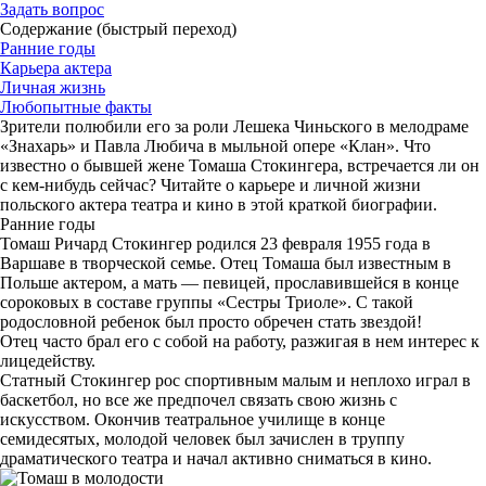
Задать вопрос
Содержание (быстрый переход)
Ранние годы
Карьера актера
Личная жизнь
Любопытные факты
Зрители полюбили его за роли Лешека Чиньского в мелодраме
«Знахарь» и Павла Любича в мыльной опере «Клан». Что
известно о бывшей жене Томаша Стокингера, встречается ли он
с кем-нибудь сейчас? Читайте о карьере и личной жизни
польского актера театра и кино в этой краткой биографии.
Ранние годы
Томаш Ричард Стокингер родился 23 февраля 1955 года в
Варшаве в творческой семье. Отец Томаша был известным в
Польше актером, а мать — певицей, прославившейся в конце
сороковых в составе группы «Сестры Триоле». С такой
родословной ребенок был просто обречен стать звездой!
Отец часто брал его с собой на работу, разжигая в нем интерес к
лицедейству.
Статный Стокингер рос спортивным малым и неплохо играл в
баскетбол, но все же предпочел связать свою жизнь с
искусством. Окончив театральное училище в конце
семидесятых, молодой человек был зачислен в труппу
драматического театра и начал активно сниматься в кино.