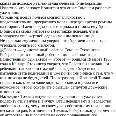
красавца польского телевидения очень мало информации.
Известно, что ее зовут Йоланта и что они с Томашем развелись
уже давно.
Стокингер всегда пользовался популярностью у
представительниц прекрасного пола и нередко крутил романы
на стороне. Именно одна такая интрижка и стоила ему брака.
В одном из своих интервью актер также поведал, что в
молодости стал жертвой одержимой им поклонницы.
Незнакомая ему женщина уверяла, что беременна от него, и
угрожала облить его кислотой.
Роберт — единственный ребенок Томаша Стокингера
Единственный сын актера — Роберт — родился 19 марта 1988
года в Канаде. Стокингер уверяет, что Роберт был желанным
ребенком, так как они с женой очень долго безуспешно
пытались стать родителями и уже почти смирились с тем, что у
них никогда не будет детей. После развода с Йолантой Томаш
старался как можно чаще видеться с сыном и делал все
возможное, чтобы сохранить с бывшей супругой дружеские
отношения.
Наследник Томаша выучился на журналиста и уже успел
подарить отцу внука и внучку. Отец передал ему в наследство
любовь к спорту, чему по своему же собственному признанию
несказанно рад. В отличие от Томаша, Роберт никогда не мечтал
об актерстве. Да и родители не особо подначивали его,