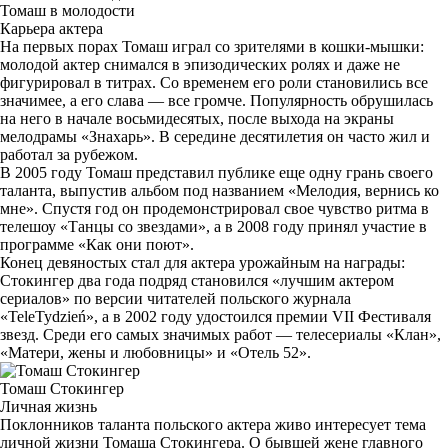
Томаш в молодости
Карьера актера
На первых порах Томаш играл со зрителями в кошки-мышки:
молодой актер снимался в эпизодических ролях и даже не
фигурировал в титрах. Со временем его роли становились все
значимее, а его слава — все громче. Популярность обрушилась
на него в начале восьмидесятых, после выхода на экраны
мелодрамы «Знахарь». В середине десятилетия он часто жил и
работал за рубежом.
В 2005 году Томаш представил публике еще одну грань своего
таланта, выпустив альбом под названием «Мелодия, вернись ко
мне». Спустя год он продемонстрировал свое чувство ритма в
телешоу «Танцы со звездами», а в 2008 году принял участие в
программе «Как они поют».
Конец девяностых стал для актера урожайным на награды:
Стокингер два года подряд становился «лучшим актером
сериалов» по версии читателей польского журнала
«TeleTydzień», а в 2002 году удостоился премии VII Фестиваля
звезд. Среди его самых значимых работ — телесериалы «Клан»,
«Матери, жены и любовницы» и «Отель 52».
Томаш Стокингер
Личная жизнь
Поклонников таланта польского актера живо интересует тема
личной жизни Томаша Стокингера. О бывшей жене главного