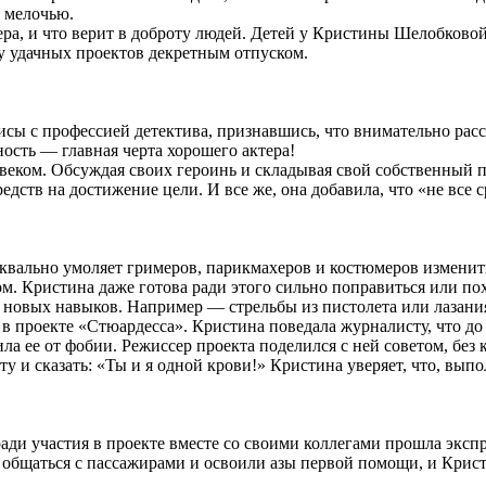
 мелочью.
тера, и что верит в доброту людей. Детей у Кристины Шелобковой
ду удачных проектов декретным отпуском.
сы с профессией детектива, признавшись, что внимательно рас
ость — главная черта хорошего актера!
еком. Обсуждая своих героинь и складывая свой собственный по
средств на достижение цели. И все же, она добавила, что «не все
уквально умоляет гримеров, парикмахеров и костюмеров изменить
м. Кристина даже готова ради этого сильно поправиться или пох
 новых навыков. Например — стрельбы из пистолета или лазания
в проекте «Стюардесса». Кристина поведала журналисту, что до 
ила ее от фобии. Режиссер проекта поделился с ней советом, без
у и сказать: «Ты и я одной крови!» Кристина уверяет, что, выпо
ради участия в проекте вместе со своими коллегами прошла эксп
 общаться с пассажирами и освоили азы первой помощи, и Крист