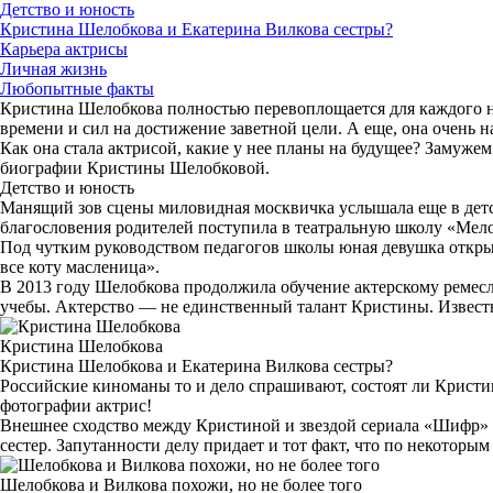
Детство и юность
Кристина Шелобкова и Екатерина Вилкова сестры?
Карьера актрисы
Личная жизнь
Любопытные факты
Кристина Шелобкова полностью перевоплощается для каждого нов
времени и сил на достижение заветной цели. А еще, она очень н
Как она стала актрисой, какие у нее планы на будущее? Замужем 
биографии Кристины Шелобковой.
Детство и юность
Манящий зов сцены миловидная москвичка услышала еще в детст
благословения родителей поступила в театральную школу «Мел
Под чутким руководством педагогов школы юная девушка открыла
все коту масленица».
В 2013 году Шелобкова продолжила обучение актерскому ремеслу
учебы. Актерство — не единственный талант Кристины. Известно
Кристина Шелобкова
Кристина Шелобкова и Екатерина Вилкова сестры?
Российские киноманы то и дело спрашивают, состоят ли Кристи
фотографии актрис!
Внешнее сходство между Кристиной и звездой сериала «Шифр» оп
сестер. Запутанности делу придает и тот факт, что по некоторы
Шелобкова и Вилкова похожи, но не более того