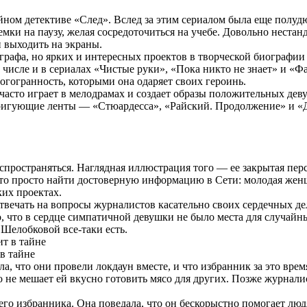
ийном детективе «След». Вслед за этим сериалом была еще полу
мки на паузу, желая сосредоточиться на учебе. Довольно нестанд
 выходить на экраны.
графа, но ярких и интересных проектов в творческой биографи
м числе и в сериалах «Чистые руки», «Пока никто не знает» и «Фа
огогранность, которыми она одаряет своих героинь.
сто играет в мелодрамах и создает образы положительных девуш
тригующие ленты — «Стюардесса», «Райский. Продолжение» и «
пространяться. Наглядная иллюстрация того — ее закрытая перс
ак-то просто найти достоверную информацию в Сети: молодая жен
ких проектах.
вечать на вопросы журналистов касательно своих сердечных дел
 что в сердце симпатичной девушки не было места для случайных
 Шелобковой все-таки есть.
в тайне
ила, что они провели локдаун вместе, и что избранник за это вр
ко не мешает ей вкусно готовить мясо для других. Позже журнали
оего избранника. Она поведала, что он бескорыстно помогает люд