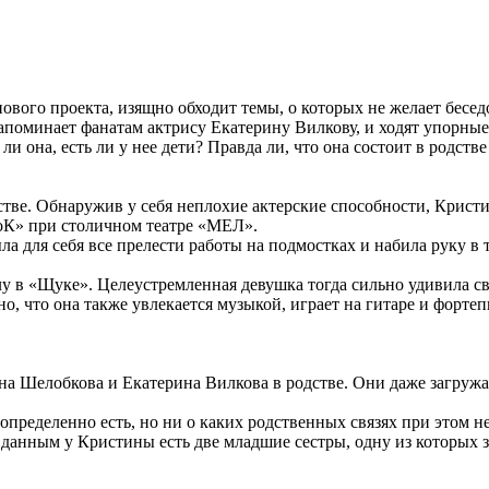
ого проекта, изящно обходит темы, о которых не желает беседов
апоминает фанатам актрису Екатерину Вилкову, и ходят упорные 
ли она, есть ли у нее дети? Правда ли, что она состоит в родст
ве. Обнаружив у себя неплохие актерские способности, Кристи
оК» при столичном театре «МЕЛ».
 для себя все прелести работы на подмостках и набила руку в 
 в «Щуке». Целеустремленная девушка тогда сильно удивила сво
, что она также увлекается музыкой, играет на гитаре и фортеп
на Шелобкова и Екатерина Вилкова в родстве. Они даже загруж
ределенно есть, но ни о каких родственных связях при этом не
м данным у Кристины есть две младшие сестры, одну из которых 