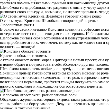
требуется помощь с тяжелыми сумками или какой-нибудь другой
Шелобкова тогда добавила, что разделяет с ним эту черту харак
развивает свою карьеру и, возможно, не желает прерывать чере
О своем муже Кристина Шелобкова говорит крайне редко
Любопытные факты
В одном из своих интервью Кристина сравнила профессию актри
интересные жесты и привычки для своих героинь. Наблюдательн
Шелобкова считает себя настойчивым и целеустремленным челов
всегда добивается того, чего хочет, потому как не жалеет сил и 
подлость — никогда!
Кристина обожает готовить
Актриса обожает менять образ. Приходя на новый проект, она б
в новом образе и почувствовать себя абсолютно другим человеко
Шелобкова также очень любит роли, требующие от нее освоения
Ярчайший пример готовности актрисы ко всему новому: ее роль 
недоверием относилась к самолетам, и что роль в сериале вылеч
полет прошел нормально, требуется трижды постучать по самолет
намного спокойнее и нисколько не боится во время перелета.
Шелобкова играет очень разноплановые роли
Обсуждая с журналистом сериал, актриса также рассказала, что 
тайны работы на борту самолета. Девушки научились правильно
экипажу в трудной ситуации!