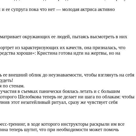
 и ее супруга пока что нет — молодая актриса активно
сматривает окружающих ее людей, пытаясь высмотреть в них
ртрет из характеризующих их качеств, она призналась, что
 средства хороши»: Кристина готова идти на жертвы, но на
 ее внешний облик до неузнаваемости, чтобы взглянуть на себя
удеть!
 по стенам.
участия в съемках панически боялась летать и с большим
 которого Шелобкова теперь не делает ни шага по облакам: чтобы
лнив этот незатейливый ритуал, сразу же чувствует себя
ресс-тренинг, в ходе которого инструкторы раскрыли им все
ина теперь шутит, что при необходимости может помочь