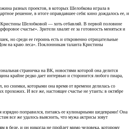
дюжина разных проектов, в которых Шелобкова играла в
артное решение, в итоге оправдавшее себя: кино дождалось ее, и
и Кристины Шелобковой — хоть отбавляй. В первой половине
рфоровое счастье». Зрители хвалят ее за готовность меняться и
ек, но среди ее героинь есть и откровенно отрицательные
Дом на краю леса». Поклонникам таланта Кристины
ональная страничка на ВК, новостями которой она делится
щина крайне редко дает интервью и сторонится любого пиара,
, но снимки, которыми она время от времени делилась со
 прохожих. И все же, настоящее счастье не утаить: в октябре
емя изрядно поправился, питаясь ее кулинарными шедеврами! Она
стам все же удалось выяснить, что мужа актрисы зовут
ям в беде, и он никогда не пройдет мимо человека, которому