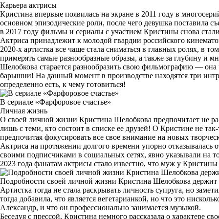
Карьера актрисы
Кристина впервые появилась на экране в 2011 году в многосер
основном эпизодические роли, после чего девушка поставила съе
в 2017 году фильмы и сериалы с участием Кристины снова стали
Актриса принадлежит к молодой гвардии российского кинемато
2020-х артистка все чаще стала сниматься в главных ролях, в то
примерять самые разнообразные образы, а также за глубину и мн
Шелобкова старается разнообразить свою фильмографию — она ча
барышни! На данный момент в производстве находятся три ин
определенно есть, к чему готовиться!
В сериале «Фарфоровое счастье»
Личная жизнь
О своей личной жизни Кристина Шелобкова предпочитает не рас
лишь с теми, кто состоит в списке ее друзей! О Кристине не т
предпочитая фокусировать все свое внимание на новых творчес
Актриса на протяжении долгого времени упорно отказывалась от
своими подписчиками в социальных сетях, явно указывали на то,
2023 года фанатам актрисы стало известно, что муж у Кристины
Подробности своей личной жизни Кристина Шелобкова держит 
Артистка тогда не стала раскрывать личность супруга, но замет
тогда добавила, что является вегетарианкой, но что это нисколь
Александр, и что он профессионально занимается музыкой.
Беседуя с прессой, Кристина немного рассказала о характере св