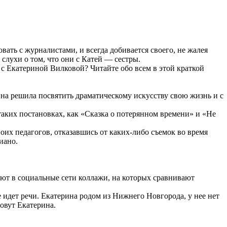
ать с журналистами, и всегда добивается своего, не жалея
слухи о том, что они с Катей — сестры.
ве с Екатериной Вилковой? Читайте обо всем в этой краткой
на решила посвятить драматическому искусству свою жизнь и с
таких постановках, как «Сказка о потерянном времени» и «Не
их педагогов, отказавшись от каких-либо съемок во время
иано.
ают в социальные сети коллажи, на которых сравнивают
 идет речи. Екатерина родом из Нижнего Новгорода, у нее нет
зовут Екатерина.