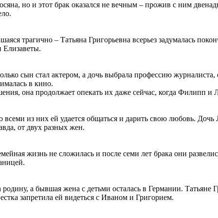
сяна, но и этот брак оказался не вечным – прожив с ним двенад
ело.
шаяся трагично – Татьяна Григорьевна всерьез задумалась поконч
и Елизаветы.
олько сын стал актером, а дочь выбрала профессию журналиста, 
нималась в кино.
ения, она продолжает опекать их даже сейчас, когда Филипп и 
о всеми из них ей удается общаться и дарить свою любовь. Дочь
авда, от двух разных жен.
емейная жизнь не сложилась и после семи лет брака они развели
раницей.
родину, а бывшая жена с детьми осталась в Германии. Татьяне Г
вестка запретила ей видеться с Иваном и Григорием.