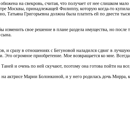
обижена на свекровь, считая, что получает от нее слишком мало 
нтре Москвы, принадлежащей Филиппу, которую когда-то купила е
но, Татьяна Григорьевна должна была платить ей по двести тыся
бы изменить свое решение в плане раздела имущества, но после 
 сына.
ов, и сразу в отношениях с Бегуновой наладился сдвиг в лучшую
ми. Это огромное приобретение. Мое возвращается ко мне. Всегд
ней и очень по ней скучают, поэтому она готова пойти на все,
на актрисе Марии Болонкиной, и у него родилась дочь Мирра, к