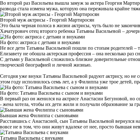
Во второй раз Васильева вышла замуж за актера Георгия Мартиро
развода стала измена мужа, которую она переживала крайне тяж
Второй муж актрисы - Георгий Мартиросян
Это была черная полоса в жизни актрисы, чуть было не закончив
Хачатурович отец второго ребенка Татьяны Васильевой – дочер
На фото: актриса с детьми и внуками
Не все дети Татьяны Васильевой пошли по стопам родителей – т
Елизавету не обошла актерская профессия – она несколько раз с
С детьми у Васильевой сложились близкие доверительные отнош
творческой биографией и личной жизнью.
Сегодня уже внуки Татьяны Васильевой радуют актрису, но не с
этом году исполнилось семь лет, а у Филиппа уже трое детей, пр
На фото: Татьяна Васильева с сыном и внуками
В первый раз он женился на актрисе Анастасии Бегуновой, но с
- жена хотела, чтобы их дети жили и получали образование за г
Бывшая жена Филиппа с сыновьями
Расставшись с Анастасией, сын Татьяны Васильевой вернулся на 
вовсе не в том, что они живут вдалеке от нее, просто бывшая не
Татьяна Васильева с внуками