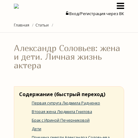
Вход/Регистрация через ВК
Актеры
Главная
Статьи
Актрисы
Александр Соловьев: жена
Новости
и дети. Личная жизнь
актера
Статьи
Содержание (быстрый переход)
Первая супруга Людмила Радченко
Вторая жена Людмила Гнилова
Брак с Ириной Печерниковой
Дети
Причина смерти Александра Соловьева