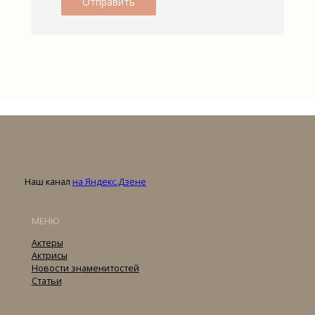
Наш канал
на Яндекс.Дзене
МЕНЮ
Актеры
Актрисы
Новости знаменитостей
Статьи