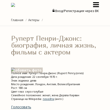
Вход/Регистрация через ВК
Актеры
Главная
Актеры
Актрисы
Руперт Пенри-Джонс:
Новости
биография, личная жизнь,
фильмы с актером
Статьи
Добавить фото
Полное имя: Руперт Пенри-Джонс (Rupert Penry-Jones)
Дата рождения: 22 сентября 1970 г.
Знак зодиака: дева
Место рождения: Лондон, Англия, Великобритания
Рост: 188 см
Цвет глаз: серо-голубые
Семейное положение: женат, жена Дервла Кирван
Страница на Wikipedia:
перейти
(англ.)
Голосовать