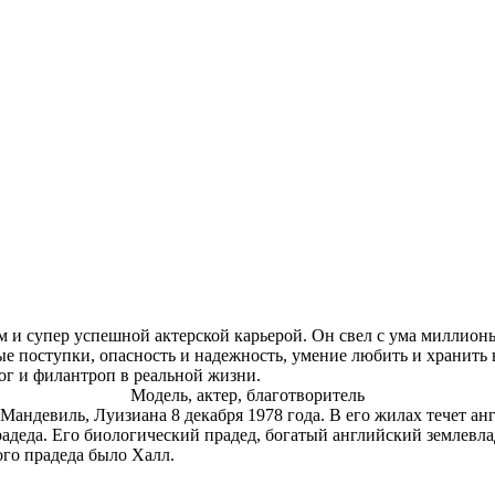
м и супер успешной актерской карьерой. Он свел с ума миллион
 поступки, опасность и надежность, умение любить и хранить в
ог и филантроп в реальной жизни.
Модель, актер, благотворитель
Мандевиль, Луизиана 8 декабря 1978 года. В его жилах течет ан
адеда. Его биологический прадед, богатый английский землевла
ого прадеда было Халл.