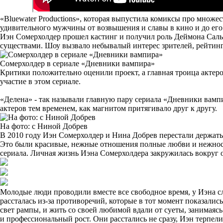
«Bluewater Productions», которая выпустила комиксы про множес
удивительного мужчины от возвышения и славы в кино и до ег
Иэн Сомерхолдер прошел кастинг и получил роль Деймона Саль
существами. Шоу вызвало небывалый интерес зрителей, рейтинг
Сомерхолдер в сериале «Дневники вампира»
Критики положительно оценили проект, а главная троица актеро
участие в этом сериале.
«Делена» - так называли главную пару сериала «Дневники вампи
актеров тем временем, как магнитом притягивало друг к другу.
На фото: с Ниной Добрев
В 2010 году Иэн Сомерхолдер и Нина Добрев перестали держать
Это были красивые, нежные отношения полные любви и нежности
сериала. Личная жизнь Иэна Сомерхолдера закружилась вокруг 
Молодые люди проводили вместе все свободное время, у Иэна с
рассталась из-за противоречий, которые в тот момент показали
свет рампы, и жить со своей любимой вдали от суеты, занимаясь
и профессиональный рост. Они расстались не сразу, Иэн терпели