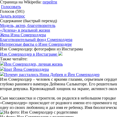
Страница на Wikipedia:
перейти
Голосовать
Голосов (591)
Задать вопрос
Содержание (быстрый переход)
Модель, актер, благотворитель
«Делена» в реальной жизни
Жена Иэна Сомерхолдера
Благотворительный фонд Сомерхолдера
Интересные факты о Иэне Сомерходере
Иэн Сомерхолдер: фотографии из Инстaграма
Иэн Сомерхолдер в Инстаграме
Также читайте:
Йен Сомерхолдер, личная жизнь
Брат Йена Сомерхолдера
Почему расстались Нина Добрев и Йен Сомерхолдер
Иэн Сомерхолдер – человек с яркими глазами, серьезным сердце
глубоко ранимого вампира Деймона Сальваторе. Его решительные
вторая девушка. Кровожадный хищник на экране, активист-экол
Сын массажистки и строителя, он родился в небольшом городке 
«Сомерхолдер» происходит от родового имени его приемного пр
одну из своих любовниц и дал имя ее ребенку. Имя биологическ
На фото: Иэн Сомерхолдер с родителями