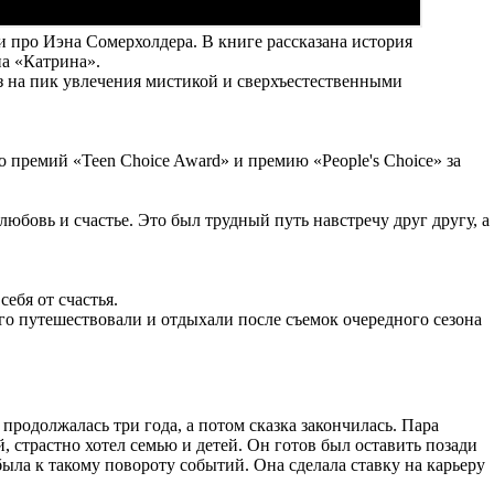
и про Иэна Сомерхолдера. В книге рассказана история
а «Катрина».
з на пик увлечения мистикой и сверхъестественными
 премий «Teen Choice Award» и премию «People's Choice» за
юбовь и счастье. Это был трудный путь навстречу друг другу, а
ебя от счастья.
о путешествовали и отдыхали после съемок очередного сезона
родолжалась три года, а потом сказка закончилась. Пара
 страстно хотел семью и детей. Он готов был оставить позади
ыла к такому повороту событий. Она сделала ставку на карьеру