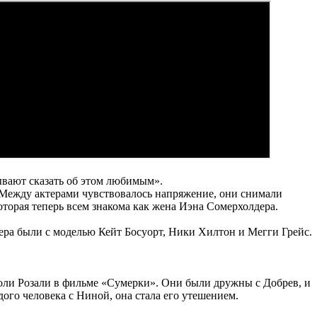
ывают сказать об этом любимым».
е. Между актерами чувствовалось напряжение, они снимали
оторая теперь всем знакома как жена Иэна Сомерхолдера.
ера были с моделью Кейт Босуорт, Ники Хилтон и Мегги Грейс.
 роли Розали в фильме «Сумерки». Они были дружны с Добрев, и
дого человека с Ниной, она стала его утешением.