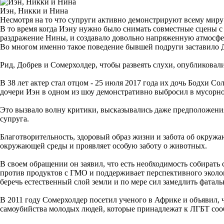
Иэн, Никки и Нина
Несмотря на то что супруги активно демонстрируют всему миру
В то время когда Иэну нужно было снимать совместные сцены с 
раздражение Нины, и создавало довольно напряженную атмосфе
Во многом именно такое поведение бывшей подруги заставило Д
Рид, Добрев и Сомерхолдер, чтобы развеять слухи, опубликовали
В 38 лет актер стал отцом - 25 июля 2017 года их дочь Бодхи С
дочери Иэн в одном из шоу демонстративно выбросил в мусорно
Это вызвало волну критики, высказывались даже предположения,
супруга.
Благотворительность, здоровый образ жизни и забота об окружа
окружающей среды и проявляет особую заботу о животных.
В своем обращении он заявил, что есть необходимость собират
против продуктов с ГМО и поддерживает перспективного эколога
беречь естественный слой земли и по мере сил замедлить фатал
В 2011 году Сомерхолдер посетил ученого в Африке и объявил, 
самоубийства молодых людей, которые принадлежат к ЛГБТ соо