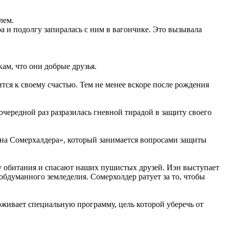
лем.
а и подолгу запиралась с ним в вагончике. Это вызывала
ам, что они добрые друзья.
ится к своему счастью. Тем не менее вскоре после рождения
чередной раз разразилась гневной тирадой в защиту своего
Иэна Сомерхалдера», который занимается вопросами защиты
ду обитания и спасают наших пушистых друзей. Иэн выступает
бдуманного земледелия. Сомерхолдер ратует за то, чтобы
рживает специальную программу, цель которой уберечь от