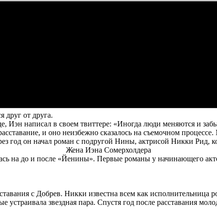
я друг от друга.
, Иэн написал в своем твиттере: «Иногда люди меняются и заб
е расставание, и оно неизбежно сказалось на съемочном процесс
рез год он начал роман с подругой Нины, актрисой Никки Рид, к
Жена Иэна Сомерхолдера
ась на до и после «Йенины». Первые романы у начинающего акт
асставания с Добрев. Никки известна всем как исполнительница
ые устраивала звездная пара. Спустя год после расставания моло