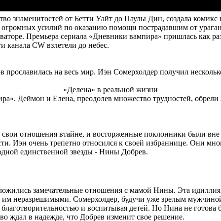
тво знаменитостей от Бетти Уайт до Паулы Дин, создала комикс 
о огромных усилий по оказанию помощи пострадавшим от ураган
ваторе. Премьера сериала «Дневники вампира» пришлась как ра
и канала CW взлетели до небес.
в прославилась на весь мир. Иэн Сомерхолдер получил несколько
«Делена» в реальной жизни
ра». Деймон и Елена, преодолев множество трудностей, обрели л
 свои отношения втайне, и восторженные поклонники были вне с
. Иэн очень трепетно относился к своей избраннице. Они мног
одной единственной звезды - Нины Добрев.
ложились замечательные отношения с мамой Нины. Эта идиллия п
сь им неразрешимыми. Сомерхолдер, будучи уже зрелым мужчиной,
 благотворительностью и воспитывая детей. Но Нина не готова б
во ждал в надежде, что Добрев изменит свое решение.