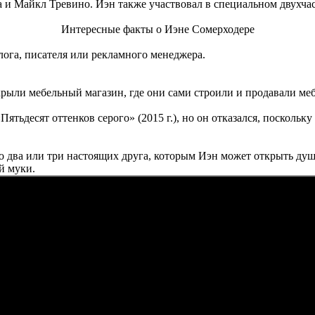
а и Майкл Тревино. Иэн также участвовал в специальном двухча
Интересные факты о Иэне Сомерходере
лога, писателя или рекламного менеджера.
крыли мебельный магазин, где они сами строили и продавали меб
Пятьдесят оттенков серого» (2015 г.), но он отказался, посколь
о два или три настоящих друга, которым Иэн может открыть душ
й муки.