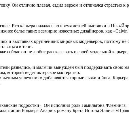
вку. Он отлично плавал, ездил верхом и отличался страстью к 
знес. Его карьера началась во время летней выставки в Нью-Йо
нее белье таких всемирно известных дизайнеров, как «Calvin Kle
ссиях и выставках крупнейших мировых модельеров, поэтому не 
ставаться в тени.
же сейчас он не любит рассказывать о своей модельной карьере,
ители развелись, и мальчик вынужден был поддерживать свою мат
м, который ведет актерское мастерство.
ивычным увлечениям добавляются горные лыжи и йога. Карьера м
.
канские подростки». Он исполнил роль Гамильтона Флеминга - 
 адаптации Роджера Авари к роману Брета Истона Эллиса «Пра