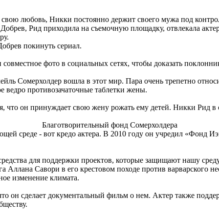
 свою любовь, Никки постоянно держит своего мужа под контро
Добрев, Рид приходила на съемочную площадку, отвлекала актер
ру.
обрев покинуть сериал.
 совместное фото в социальных сетях, чтобы доказать поклонник
олейль Сомерхолдер вошла в этот мир. Пара очень трепетно относ
е ведро противозачаточные таблетки жены.
 что он принуждает свою жену рожать ему детей. Никки Рид в о
Благотворительный фонд Сомерхолдера
ющей среде - вот кредо актера. В 2010 году он учредил «Фонд 
ь средства для поддержки проектов, которые защищают нашу сре
 Аллана Савори в его крестовом походе против варварского нео
ьное изменение климата.
что он сделает документальный фильм о нем. Актер также подде
бществу.