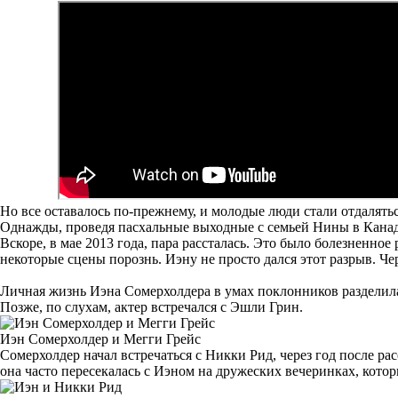
Но все оставалось по-прежнему, и молодые люди стали отдалятьс
Однажды, проведя пасхальные выходные с семьей Нины в Канаде
Вскоре, в мае 2013 года, пара рассталась. Это было болезненно
некоторые сцены порознь. Иэну не просто дался этот разрыв. Че
Личная жизнь Иэна Сомерхолдера в умах поклонников разделил
Позже, по слухам, актер встречался с Эшли Грин.
Иэн Сомерхолдер и Мегги Грейс
Сомерхолдер начал встречаться с Никки Рид, через год после р
она часто пересекалась с Иэном на дружеских вечеринках, котор