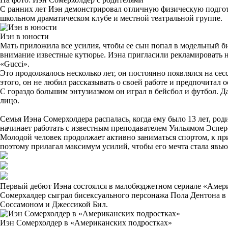
С ранних лет Иэн демонстрировал отличную физическую подгото
школьном драматическом клубе и местной театральной группе.
Иэн в юности
Мать приложила все усилия, чтобы ее сын попал в модельный би
внимание известные кутюрье. Иэна пригласили рекламировать ниж
«Gucci».
Это продолжалось несколько лет, он постоянно появлялся на се
этого, он не любил рассказывать о своей работе и предпочитал о
С гораздо большим энтузиазмом он играл в бейсбол и футбол. Да
лицо.
Семья Иэна Сомерхолдера распалась, когда ему было 13 лет, род
начинает работать с известным преподавателем Уильямом Эсперо
Молодой человек продолжает активно заниматься спортом, к пр
поэтому прилагал максимум усилий, чтобы его мечта стала явью
Первый дебют Иэна состоялся в малобюджетном сериале «Амери
Сомерхалдер сыграл бисексуального персонажа Пола Дентона в
Соссамоном и Джессикой Бил.
Иэн Сомерхолдер в «Американских подростках»