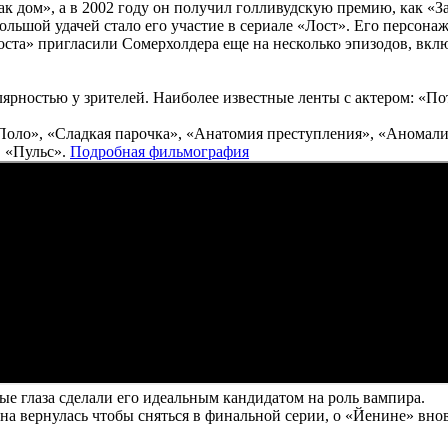
к дом», а в 2002 году он получил голливудскую премию, как «З
льшой удачей стало его участие в сериале «Лост». Его персона
оста» пригласили Сомерхолдера еще на несколько эпизодов, вкл
ярностью у зрителей. Наиболее известные ленты с актером: «П
оло», «Сладкая парочка», «Анатомия преступления», «Аномал
, «Пульс».
Подробная фильмография
ые глаза сделали его идеальным кандидатом на роль вампира.
а вернулась чтобы сняться в финальной серии, о «Йенине» внов