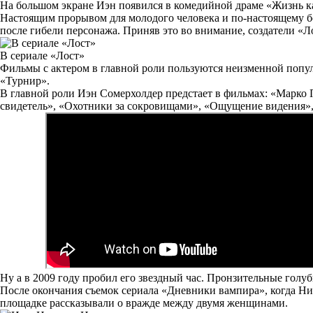
На большом экране Иэн появился в комедийной драме «Жизнь ка
Настоящим прорывом для молодого человека и по-настоящему бо
после гибели персонажа. Приняв это во внимание, создатели «Л
В сериале «Лост»
Фильмы с актером в главной роли пользуются неизменной попул
«Турнир».
В главной роли Иэн Сомерхолдер предстает в фильмах:
«Марко П
свидетель», «Охотники за сокровищами», «Ощущение видения»
Ну а в 2009 году пробил его звездный час. Пронзительные голуб
После окончания съемок сериала «Дневники вампира», когда Нин
площадке рассказывали о вражде между двумя женщинами.