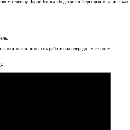
совом телешоу Ларри Кинга «Бедствие в Персидском заливе: как
ель.
ку съемки могли помешать работе над очередным сезоном
у.