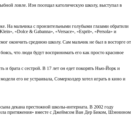
рыбной ловле. Иэн посещал католическую школу, выступал в
рке. На мальчика с пронзительными голубыми глазами обратили
in», «Dolce & Gabanna», «Versace», «Esprit», «Persola» и
смог окончить среднюю школу. Сам мальчик не был в восторге от
 боясь, что люди будут воспринимать его как просто красивое
ь и брата с сестрой. В 17 лет он едет покорять Нью-Йорк и
одели его не устраивала, Сомерхолдер хотел играть в кино и
сына декана престижной школы-интерната. В 2002 году
вила притяжения» вместе с Джеймсом Ван Дер Биком, Шэннином