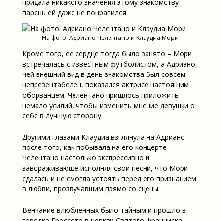
придала никакого значения этому знакомству –
парень ей даже не понравился.
На фото: Адриано Челентано и Клаудиа Мори
Кроме того, ее сердце тогда было занято – Мори
встречалась с известным футболистом, а Адриано,
чей внешний вид в день знакомства был совсем
непрезентабелен, показался актрисе настоящим
оборванцем. Челентано пришлось приложить
немало усилий, чтобы изменить мнение девушки о
себе в лучшую сторону.
Другими глазами Клаудиа взглянула на Адриано
после того, как побывала на его концерте –
Челентано настолько экспрессивно и
завораживающе исполнял свои песни, что Мори
сдалась и не смогла устоять перед его признанием
в любви, прозвучавшим прямо со сцены.
Венчание влюбленных было тайным и прошло в
городке Гроссето в церкви Святого Франциска –